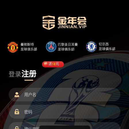
送
18
元
注册
登录